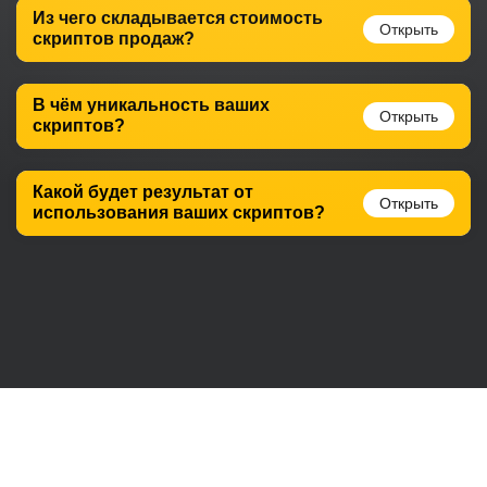
Из чего складывается стоимость
скриптов продаж?
В чём уникальность ваших
скриптов?
Какой будет результат от
использования ваших скриптов?