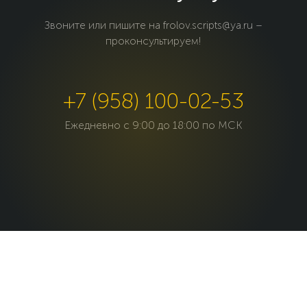
Звоните или пишите на frolov.scripts@ya.ru –
проконсультируем!
+7 (958) 100-02-53
Ежедневно c 9:00 до 18:00 по МСК