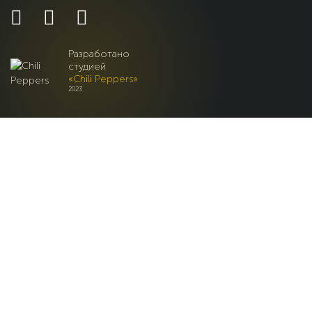
Разработано
студией
«Chili Peppers»
2023