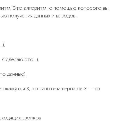
итм. Это алгоритм, с помощью которого вы
лью получения данных и выводов.
).
 я сделаю это…).
то данные).
е окажутся X, то гипотеза верна,не X — то