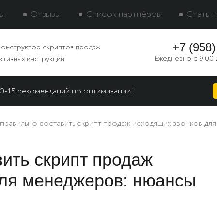
ы
Отзывы
Список партнёров
Стать 
+7 (958)
конструктор скриптов продаж
Ежедневно c 9:00 
ктивных инструкций
 10-15 рекомендаций по оптимизации!
 правильно составить скрипт продаж исходящих звонков дл
вить скрипт продаж
для менеджеров: нюансы