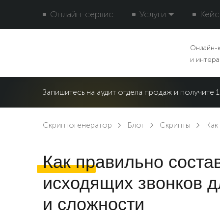
Онлайн-сервис
Услуги
Кейс
Онлайн-
и интера
Запишитесь на аудит отдела продаж и получите
Скриптогенератор
Блог
Скрипты
Как
Как правильно соста
исходящих звонков 
и сложности